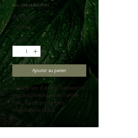
SKU : 284215376135191
Article
Prix
130,00 €
Quantité
*
Ajouter au panier
Description d'article. Saisissez ici 
les caractéristiques de l'article : 
taille, matière et autres 
informations utiles.
DÉTAILS D'ARTICLE