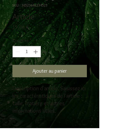
SKU : 36523641234523
Article
Prix
15,00 €
Quantité
*
Ajouter au panier
Description d'article. Saisissez ici 
les caractéristiques de l'article : 
taille, matière et autres 
informations utiles.
DÉTAILS D'ARTICLE